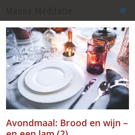
Manna Meditatie
Avondmaal: Brood en wijn –
en een lam (2)